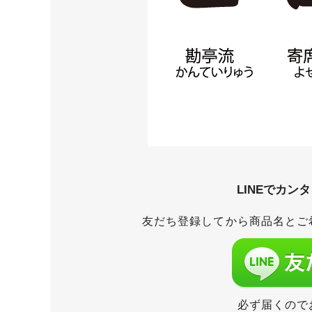
LINEでカン
友だち登録してから商品名とご
必ず届くので