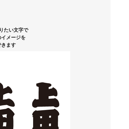
りたい文字で
のイメージを
できます