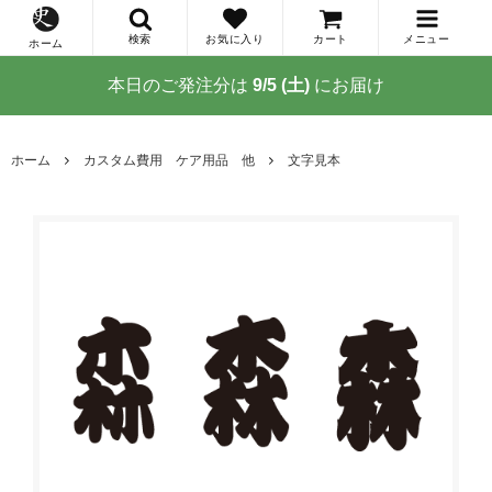
検索
お気に入り
カート
メニュー
ホーム
本日のご発注分は
9/5 (土)
にお届け
ホーム
カスタム費用 ケア用品 他
文字見本