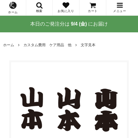
検索
お気に入り
カート
メニュー
ホーム
本日のご発注分は
9/4 (金)
にお届け
ホーム
カスタム費用 ケア用品 他
文字見本