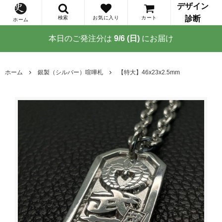
デザイン
診断
検索
お気に入り
カート
ホーム
本日のご発注分は
9/6 (日)
にお届け
ホーム
銀製（シルバー）喧嘩札
【特大】46x23x2.5mm