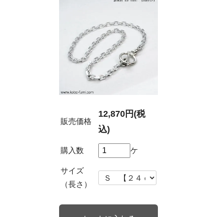
12,870円(税
販売価格
込)
購入数
ケ
サイズ
（長さ）