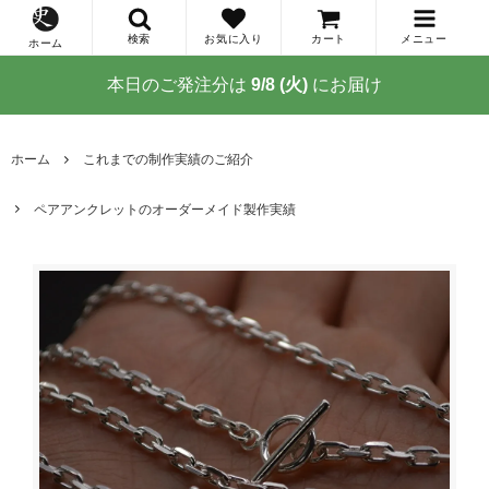
検索
お気に入り
カート
メニュー
ホーム
本日のご発注分は
9/8 (火)
にお届け
ホーム
これまでの制作実績のご紹介
ペアアンクレットのオーダーメイド製作実績