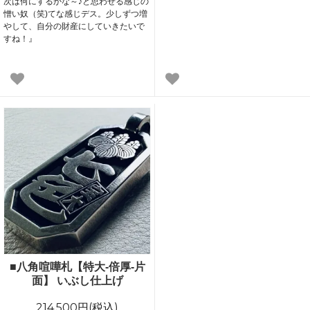
次は何にするかな～♪と思わせる感じの
憎い奴（笑)てな感じデス。少しずつ増
やして、自分の財産にしていきたいで
すね！』
■八角喧嘩札【特大-倍厚-片
面】 いぶし仕上げ
214,500円(税込)