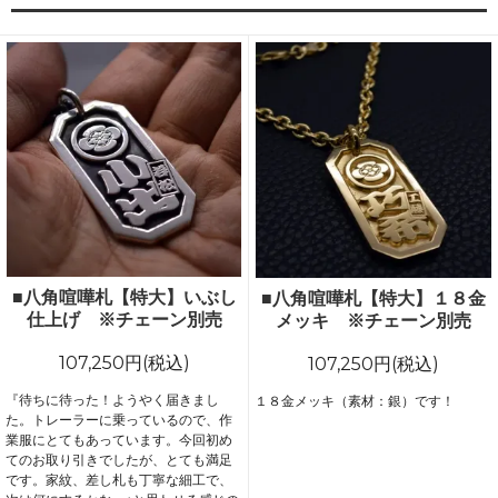
■八角喧嘩札【特大】いぶし
■八角喧嘩札【特大】１８金
仕上げ ※チェーン別売
メッキ ※チェーン別売
107,250円(税込)
107,250円(税込)
『待ちに待った！ようやく届きまし
１８金メッキ（素材：銀）です！
た。トレーラーに乗っているので、作
業服にとてもあっています。今回初め
てのお取り引きでしたが、とても満足
です。家紋、差し札も丁寧な細工で、