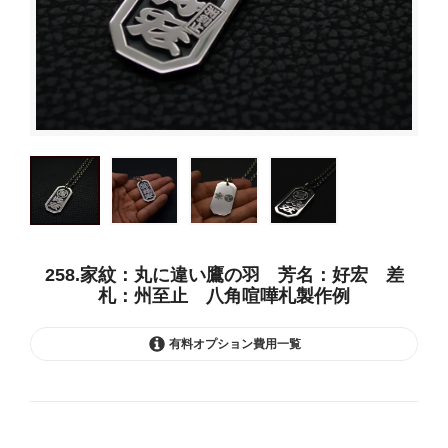
258.家紋：丸に違い鷹の羽 芳名：好宏 差
札：州至止 八角喧嘩札製作例
有料オプション費用一覧
銀と黒の２色（いぶし銀仕上げ）
0円(税込)