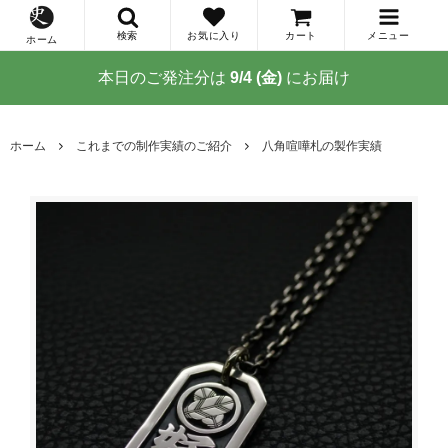
検索
お気に入り
カート
メニュー
ホーム
本日のご発注分は
9/4 (金)
にお届け
ホーム
これまでの制作実績のご紹介
八角喧嘩札の製作実績