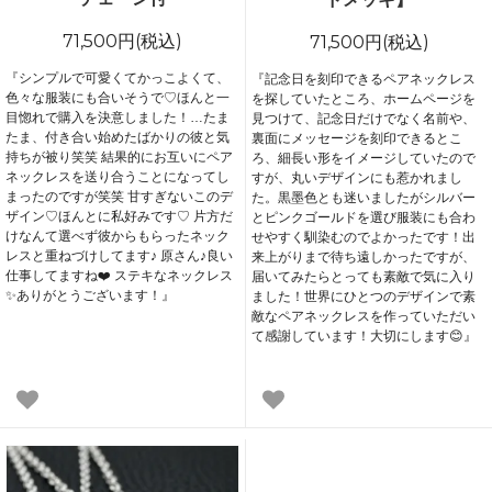
71,500円(税込)
71,500円(税込)
『シンプルで可愛くてかっこよくて、
『記念日を刻印できるペアネックレス
色々な服装にも合いそうで♡ほんと一
を探していたところ、ホームページを
目惚れで購入を決意しました！…たま
見つけて、記念日だけでなく名前や、
たま、付き合い始めたばかりの彼と気
裏面にメッセージを刻印できるとこ
持ちが被り笑笑 結果的にお互いにペア
ろ、細長い形をイメージしていたので
ネックレスを送り合うことになってし
すが、丸いデザインにも惹かれまし
まったのですが笑笑 甘すぎないこのデ
た。黒墨色とも迷いましたがシルバー
ザイン♡ほんとに私好みです♡ 片方だ
とピンクゴールドを選び服装にも合わ
けなんて選べず彼からもらったネック
せやすく馴染むのでよかったです！出
レスと重ねづけしてます♪ 原さん♪良い
来上がりまで待ち遠しかったですが、
仕事してますね❤️ ステキなネックレス
届いてみたらとっても素敵で気に入り
✨ありがとうございます！』
ました！世界にひとつのデザインで素
敵なペアネックレスを作っていただい
て感謝しています！大切にします😊』