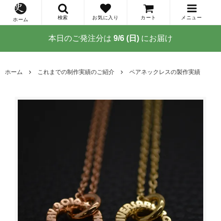
検索
お気に入り
カート
メニュー
ホーム
本日のご発注分は
9/6 (日)
にお届け
ホーム
これまでの制作実績のご紹介
ペアネックレスの製作実績