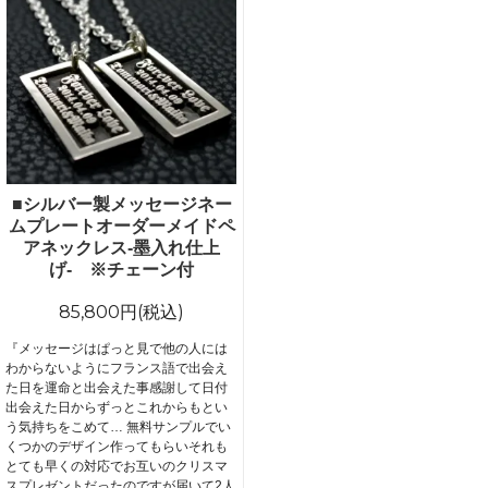
■シルバー製メッセージネー
ムプレートオーダーメイドペ
アネックレス-墨入れ仕上
げ- ※チェーン付
85,800円(税込)
『メッセージはぱっと見で他の人には
わからないようにフランス語で出会え
た日を運命と出会えた事感謝して日付
出会えた日からずっとこれからもとい
う気持ちをこめて… 無料サンプルでい
くつかのデザイン作ってもらいそれも
とても早くの対応でお互いのクリスマ
スプレゼントだったのですが届いて2人