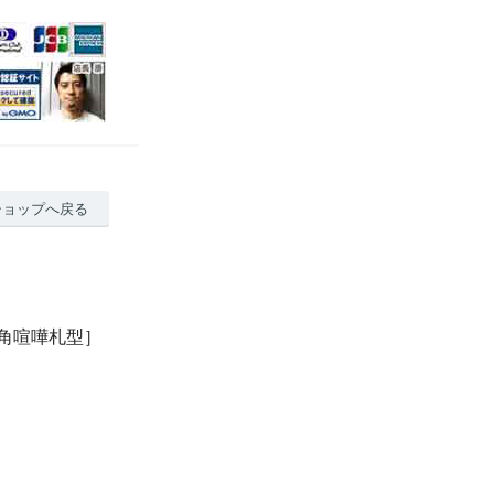
ショップへ戻る
角喧嘩札型］