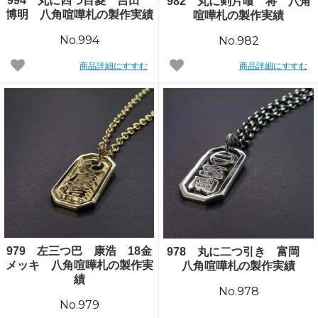
994 丸に四つ目菱 吉田
982 丸に剣片喰 将 八角
博明 八角喧嘩札の製作実績
喧嘩札の製作実績
No.994
No.982
商品詳細にすすむ
商品詳細にすすむ
979 左三つ巴 康浩 18金
978 丸に二つ引き 富岡
メッキ 八角喧嘩札の製作実
八角喧嘩札の製作実績
績
No.978
No.979