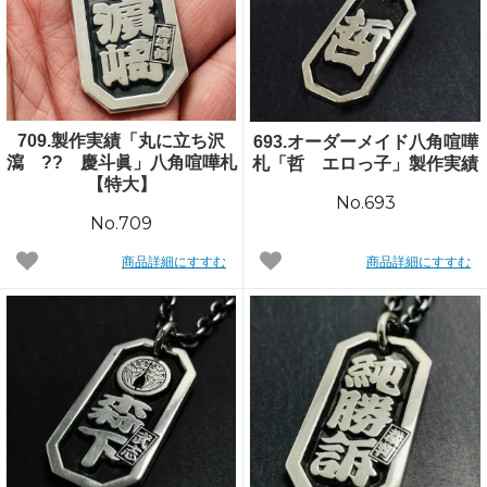
709.製作実績「丸に立ち沢
693.オーダーメイド八角喧嘩
瀉 ?? 慶斗眞」八角喧嘩札
札「哲 エロっ子」製作実績
【特大】
No.693
No.709
商品詳細にすすむ
商品詳細にすすむ