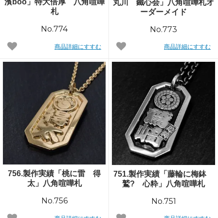
濱boo」特大倍厚 八角喧嘩
丸川 鐵心会」八角喧嘩札オ
札
ーダーメイド
No.774
No.773
商品詳細にすすむ
商品詳細にすすむ
756.製作実績「桃に雷 得
751.製作実績「藤輪に梅鉢
太」八角喧嘩札
鷲? 心粋」八角喧嘩札
No.756
No.751