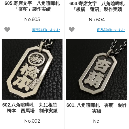
605.寄席文字 八角喧嘩札
604.寄席文字 八角喧嘩札
「杏萌」製作実績
「板橋 蓮沼」製作実績
No.605
No.604
商品詳細にすすむ
商品詳細にすすむ
602.八角喧嘩札 丸に根笹
601. 八角喧嘩札 杏萌 制作
橋本 西馬場 制作実績
実績
No.602
No.