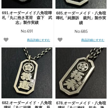
691.オーダーメイド八角喧嘩
685.オーダーメイド・八角喧
札「丸に抱き茗荷 森下 武
嘩札「純勝訴 裁判」製作実
志」製作実績
績
No.691
No.685
商品詳細にすすむ
商品詳細にすすむ
682.オーダーメイド・八角喧
678.オーダーメイド・八角喧
嘩札「丸に桔梗 教恵 辰
嘩札「丸に梅鉢 拓未 激