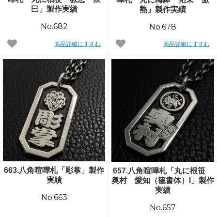
巳」製作実績
熱」製作実績
No.682
No.678
商品詳細にすすむ
商品詳細にすすむ
663.八角喧嘩札「彫掌」製作
657.八角喧嘩札「丸に根笹
実績
奥村 愛知（籠書体）I」製作
実績
No.663
No.657