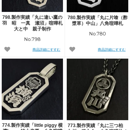
798.製作実績「丸に違い鷹の
780.製作実績「丸に片喰（酢
羽 昭 一真 瀬沼」喧嘩札
漿草）中山」八角喧嘩札
大と中 親子制作
No.780
No.798
商品詳細にすすむ
商品詳細にすすむ
774.製作実績「little piggy 横
773.製作実績「丸に三つ柏