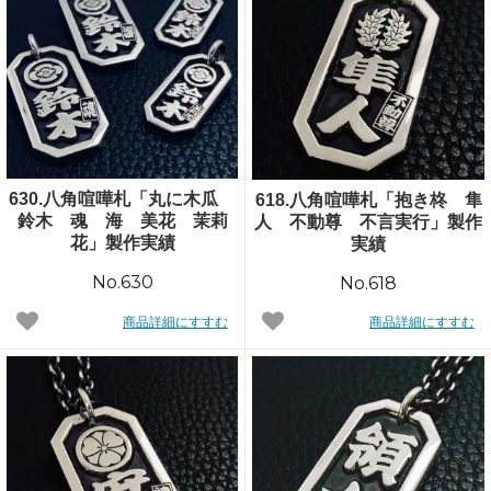
630.八角喧嘩札「丸に木瓜
618.八角喧嘩札「抱き柊 隼
鈴木 魂 海 美花 茉莉
人 不動尊 不言実行」製作
花」製作実績
実績
No.630
No.618
商品詳細にすすむ
商品詳細にすすむ