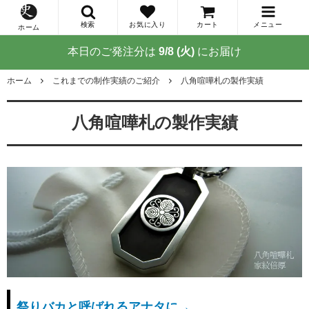
検索
お気に入り
カート
メニュー
ホーム
本日のご発注分は
9/8 (火)
にお届け
ホーム
これまでの制作実績のご紹介
八角喧嘩札の製作実績
八角喧嘩札の製作実績
祭りバカと呼ばれるアナタに→