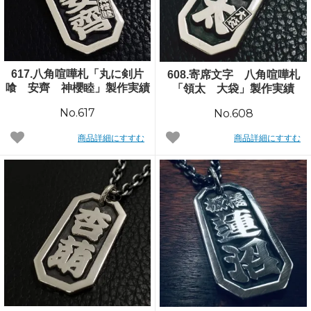
617.八角喧嘩札「丸に剣片
608.寄席文字 八角喧嘩札
喰 安齊 神櫻睦」製作実績
「領太 大袋」製作実績
No.617
No.608
商品詳細にすすむ
商品詳細にすすむ