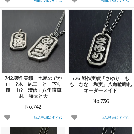
商品詳細にすすむ
商品詳細にすすむ
742.製作実績「七尾のでか
736.製作実績「さゆり も
山 ?木 純二 と 下り
も なな 和実」八角喧嘩札
藤 山? 清信」八角喧嘩
オーダーメイド
札 特大と大
No.736
No.742
商品詳細にすすむ
商品詳細にすすむ