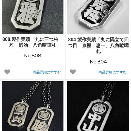
808.製作実績「丸に三つ柏
804.製作実績「丸に隅立て四
雅 鍛冶」八角喧嘩札
つ目 京極 恵一」八角喧嘩
札
No.808
No.804
商品詳細にすすむ
商品詳細にすすむ