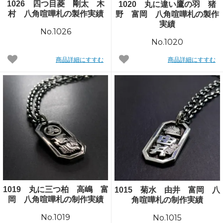
1026 四つ目菱 剛太 木
1020 丸に違い鷹の羽 猪
村 八角喧嘩札の製作実績
野 富岡 八角喧嘩札の製作
実績
No.1026
No.1020
商品詳細にすすむ
商品詳細にすすむ
1019 丸に三つ柏 高嶋 富
1015 菊水 由井 富岡 八
岡 八角喧嘩札の制作実績
角喧嘩札の制作実績
No.1019
No.1015