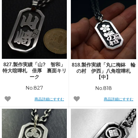
827.製作実績「山? 智和」
818.製作実績「丸に梅鉢 輪
特大喧嘩札 倍厚 裏面キリ
の村 伊西」八角喧嘩札
ーク
【中】
No.827
No.818
商品詳細にすすむ
商品詳細にすすむ