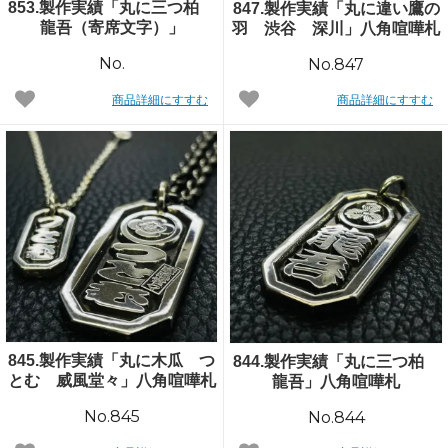
853.製作実績「丸に三つ柏
847.製作実績「丸に違い鷹の
龍吾（寄席文字）」
羽 渋谷 深川」八角喧嘩札
No.
No.847
商品詳細にすすむ
商品詳細にすすむ
845.製作実績「丸に木瓜 つ
844.製作実績「丸に三つ柏
とむ 威風堂々」八角喧嘩札
龍吾」八角喧嘩札
No.845
No.844