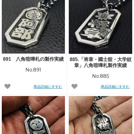
891 八角喧嘩札の製作実績
885.「将章・國士舘・大学紋
章」八角喧嘩札製作実績
No.891
No.885
商品詳細にすすむ
商品詳細にすすむ