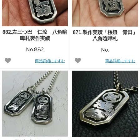
882.左三つ巴 仁涼 八角喧
871.製作実績「桜燈 青田」
嘩札製作実績
八角喧嘩札
No.882
No.
商品詳細にすすむ
商品詳細にすすむ